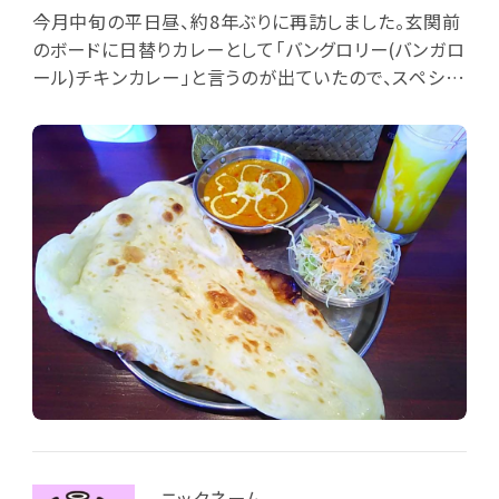
今月中旬の平日昼、約8年ぶりに再訪しました。玄関前
のボードに日替りカレーとして「バングロリー(バンガロ
ール)チキンカレー」と言うのが出ていたので、スペシャ
ルランチAセット(4種のカレーから1種・ナンorサフラン
ライス・サラダ・9種のドリンクから1種)を注文する際、
この日替りカレー(中辛)を指定し、さらにナンとマンゴ
ーラッシーを選びました。カウンター席で待つこと10分
程で平盆とマンゴーラッシーのグラス到来。約13cm内
径のステンレス深皿にバングロリーチキンカレーが装
ってあります。このカレーは南印・バンガロール周辺で
食べられている、ココナッツミルクと青唐辛子等の香辛
料を利かせたクリーミーなチキンカレーだとか。鶏モモ
らしいゴロっとしたブロック肉が入っており、中辛なが
らココナッツ等の甘みも結構あって実に美味しい。主
食のナン(プレーン)は約35cm長x20cm幅の大きい1
枚で、付合せのサラダはキャベツ・ニンジン・レタスにニ
ンジンドレがけしたもの。前回の来訪時ではナン・ライ
スのお替りは有料でしたが、今は1回のみお替り無料と
ニックネーム