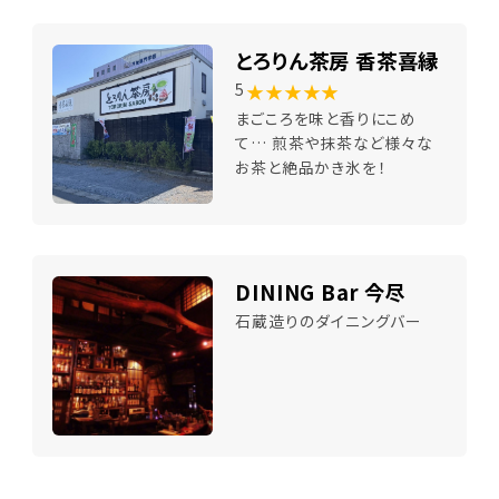
とろりん茶房 香茶喜縁
★★★★★
5
まごころを味と香りにこめ
て… 煎茶や抹茶など様々な
お茶と絶品かき氷を！
DINING Bar 今尽
石蔵造りのダイニングバー