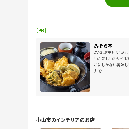
[PR]
みそら亭
名物 塩天丼！こだわ
いた新しいスタイルで
こにしかない美味し
丼を！
小山市のインテリアのお店