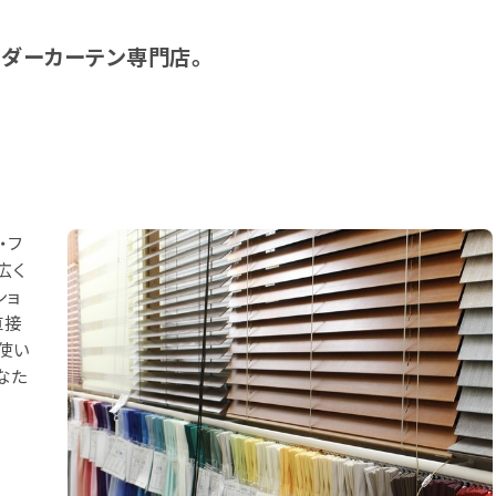
ーダーカーテン専門店。
・フ
広く
ショ
直接
使い
なた