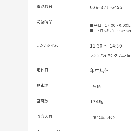
電話番号
029-871-6455
営業時間
■平日／17:00～0:00(L.
■土・日・祝／11:30～0:00
ランチタイム
11:30 ～ 14:30
ランチバイキングは土・日
定休日
年中無休
駐車場
完備
座席数
124席
収容人数
宴会最大40名