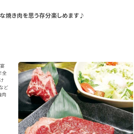
な焼き肉を思う存分楽しめます♪
！宴
！全
け
方など
焼肉