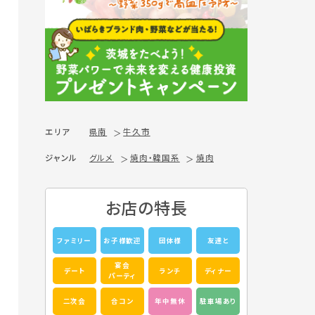
エリア
県南
牛久市
ジャンル
グルメ
焼肉・韓国系
焼肉
お店の特長
ファミリー
お子様歓迎
団体様
友達と
宴会
デート
ランチ
ディナー
パーティ
二次会
合コン
年中無休
駐車場あり