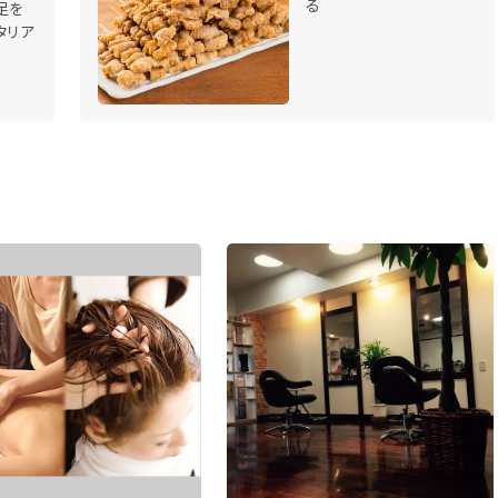
る
足を
タリア