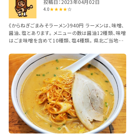
投稿日：2023年04月02日
4.0
★★★★
☆
《からねぎごまみそラーメン》940円 ラーメンは、味噌、
醤油、塩とあります。 メニューの数は醤油12種類、味噌
はごま味噌を含めて10種類、塩4種類。 県北ご当地ラ
ーメンの豆腐みそラーメンや地元多賀の地名がついた
多賀ラーメンなどがあります。 今回はごま味噌ベース
のからねぎラーメンをいただきました。 麺は中太麺で、
ごま味噌のスープはほどよい辛さでおいしかったです。