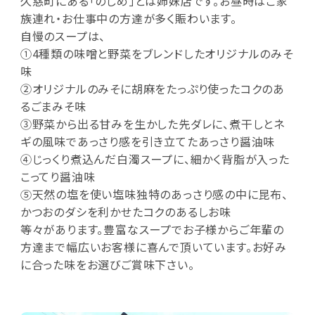
久慈町にある「のしめ」とは姉妹店です。お昼時はご家
族連れ・お仕事中の方達が多く賑わいます。
自慢のスープは、
①4種類の味噌と野菜をブレンドしたオリジナルのみそ
味
②オリジナルのみそに胡麻をたっぷり使ったコクのあ
るごまみそ味
③野菜から出る甘みを生かした先ダレに、煮干しとネ
ギの風味であっさり感を引き立てたあっさり醤油味
④じっくり煮込んだ白濁スープに、細かく背脂が入った
こってり醤油味
⑤天然の塩を使い塩味独特のあっさり感の中に昆布、
かつおのダシを利かせたコクのあるしお味
等々があります。豊富なスープでお子様からご年輩の
方達まで幅広いお客様に喜んで頂いています。お好み
に合った味をお選びご賞味下さい。