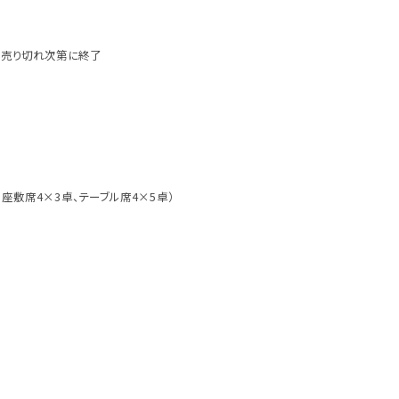
。売り切れ次第に終了
、座敷席4×3卓、テーブル席4×5卓）