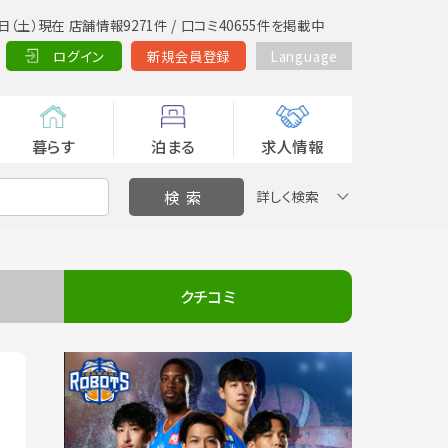
日（土）現在 店舗情報9271件 / 口コミ40655件を掲載中
ログイン
新規会員登録
Language
暮らす
泊まる
求人情報
詳しく検索
クチコミ