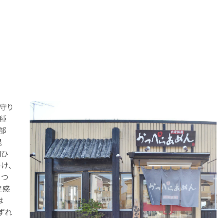
守り
種
部
昆
間ひ
け、
こつ
足感
は
ずれ