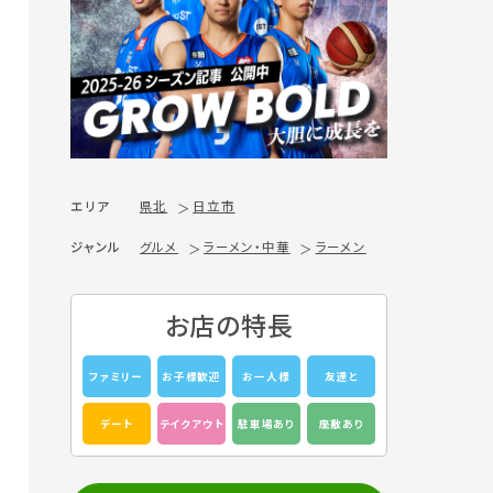
エリア
県北
日立市
ジャンル
グルメ
ラーメン・中華
ラーメン
お店の特長
ファミリー
お子様歓迎
お一人様
友達と
デート
テイクアウト
駐車場あり
座敷あり