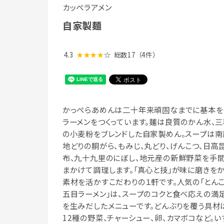
カッペラアメン
自家製麺
4.3
★★★★
☆
総数17
（4件）
かっぺらあめんは二十年来頑固なまでに基本を
ラーメンをつくっています。麺は良質のかん水、三
の小麦粉をブレンドした自家製めん。スープは南
地どりの胴がら、もみじ、丸どり、げんこつ、日高
布、九十九里のにぼし、地元産の新鮮野菜を手
まかけて調理します。「真心と技」が味に磨きをか
素材を活かすこだわりの１軒です。人気の「とん
五目ラーメン」は、スープのコクと食べ応えの満
を生みだしたメニューです。どんぶりを覆う具材
12種の野菜、チャーシュー、卵、カマボコなど。い