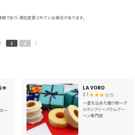
報であり、現在変更されている場合があります。
1
2
ちゃ
LA VORO
★★★
☆☆
3.7
～愛を込めた贈り物～グ
ルテンフリーバウムクー
の一
ヘン専門店