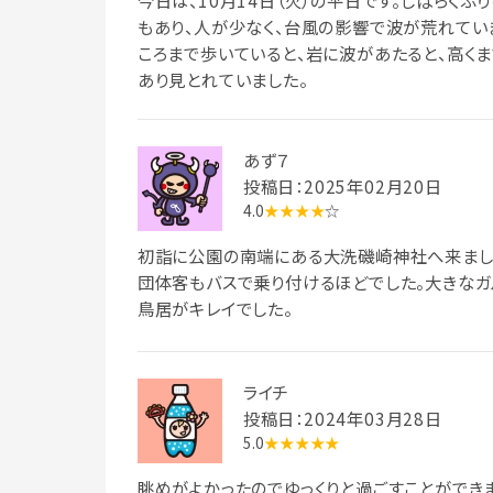
今日は、10月14日（火）の平日です。しばらくぶ
もあり、人が少なく、台風の影響で波が荒れてい
ころまで歩いていると、岩に波があたると、高く
あり見とれていました。
あず７
投稿日：2025年02月20日
4.0
★★★★
☆
初詣に公園の南端にある大洗磯崎神社へ来まし
団体客もバスで乗り付けるほどでした。大きなガ
鳥居がキレイでした。
ライチ
投稿日：2024年03月28日
5.0
★★★★★
眺めがよかったのでゆっくりと過ごすことができま