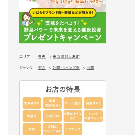
エリア
県央
東茨城郡大洗町
ジャンル
遊ぶ
公園・キャンプ場
公園
お店の特長
遊具
駐車場あり
ボール遊び
自転車OK
（幼児向け）
多目的トイレ
ベンチ
水遊び
虫取りOK
あり
休憩スペース
近隣に
売店
ピクニック
コンビニあり