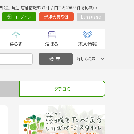
日（金）現在 店舗情報9271件 / 口コミ40655件を掲載中
ログイン
新規会員登録
Language
暮らす
泊まる
求人情報
詳しく検索
クチコミ