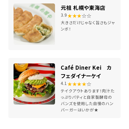
元祖 札幌や東海店
★★★
☆☆
3.9
大きさだけじゃなく旨さもジャ
ンボ！
Café Diner Kei カ
フェダイナーケイ
★★★★
☆
4.1
テイクアウトあります！肉汁た
っぷりパティと自家製酵母の
バンズを使用した自慢のハン
バーガーはいかが★