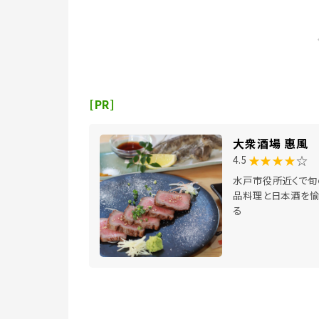
[PR]
大衆酒場 惠風
★★★★
☆
4.5
水戸市役所近くで旬
品料理と日本酒を愉
る