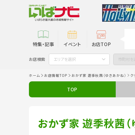
特集・記事
イベント
お店TOP
お店検索
エリアを選択
市町村を
ホーム
お店情報TOP
おかず家 遊季秋茜（ゆきあかね）
ク
TOP
おかず家 遊季秋茜（