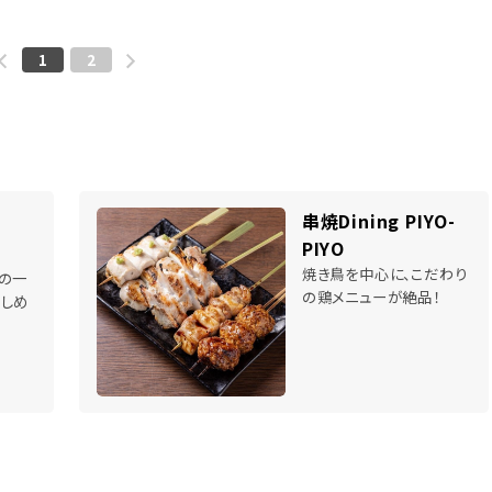
1
2
串焼Dining PIYO-
PIYO
焼き鳥を中心に、こだわり
の一
の鶏メニューが絶品！
しめ