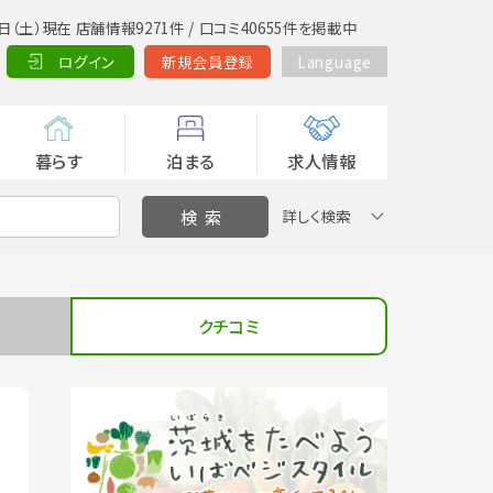
日（土）現在 店舗情報9271件 / 口コミ40655件を掲載中
ログイン
新規会員登録
Language
暮らす
泊まる
求人情報
詳しく検索
クチコミ