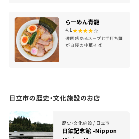
らーめん青龍
★★★★
☆
4.1
透明感あるスープと手打ち麺
が自慢の中華そば
日立市の歴史・文化施設のお店
歴史・文化施設 / 日立市
日鉱記念館 -Nippon