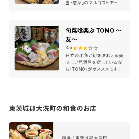
当・惣菜」のマルゴストアー
旬菜喰楽ぶ TOMO ～
友～
★★★
☆☆
3.6
日立の地魚と旬を味わえる美
味しい居酒屋を探しているな
ら「TOMO」がオススメです！
東茨城郡大洗町の和食のお店
和食 / 東茨城郡大洗町