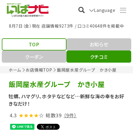
Language
8月7日（金）現在 店舗情報9273件 / 口コミ40648件を掲載中
TOP
お知らせ
クーポン
クチコミ
ホーム
お店情報TOP
飯岡屋水産グループ かき小屋
飯岡屋水産グループ かき小屋
牡蠣、ハマグリ、ホタテなどなど…新鮮な海の幸をお好
きなだけ！
4.3
★★★★
☆
総数39
（9件）