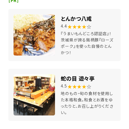
[PR]
とんかつ八戒
★★★★
☆
4.4
『うまいもんどころ認証店』！
茨城県が誇る銘柄豚『ローズ
ポーク』を使った自慢のとん
かつ！
蛇の目 遊々亭
★★★★
☆
4.5
地のもの・旬の食材を使用し
た本格和食。和食とお酒をゆ
ったりと、お召し上がりくださ
い。