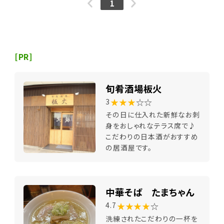
1
[PR]
旬肴酒場板火
★★★
☆☆
3
その日に仕入れた新鮮なお刺
身をおしゃれなテラス席で♪
こだわりの日本酒がおすすめ
の居酒屋です。
中華そば たまちゃん
★★★★
☆
4.7
洗練されたこだわりの一杯を