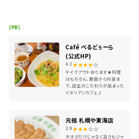
[PR]
Café べるどぅーら
(公式HP)
★★★★
☆
4.2
テイクアウトあります★料理
はもちろん、食器から内装ま
で、店主のこだわりが詰まった
イタリアンカフェ♪
元祖 札幌や東海店
★★★
☆☆
3.9
大きさだけじゃなく旨さもジャ