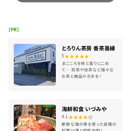
[PR]
とろりん茶房 香茶喜縁
★★★★★
5
まごころを味と香りにこめ
て… 煎茶や抹茶など様々な
お茶と絶品かき氷を！
海鮮和食 いづみや
★★★★
☆
4.1
新鮮な海の幸を使った自慢の
料理は酒と相性抜群！