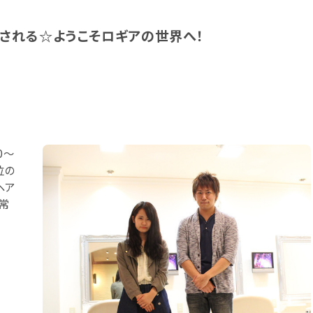
される☆ようこそロギアの世界へ！
0～
位の
ヘア
常