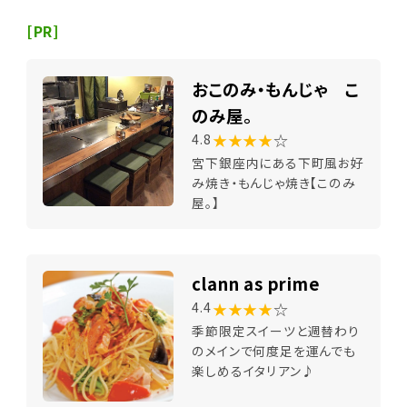
[PR]
おこのみ・もんじゃ こ
のみ屋。
★★★★
☆
4.8
宮下銀座内にある下町風お好
み焼き・もんじゃ焼き【このみ
屋。】
clann as prime
★★★★
☆
4.4
季節限定スイーツと週替わり
のメインで何度足を運んでも
楽しめるイタリアン♪