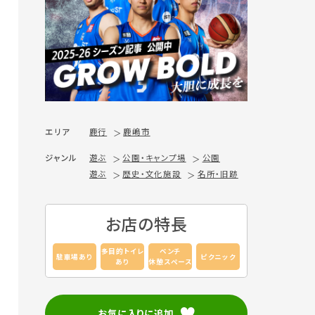
エリア
鹿行
鹿嶋市
ジャンル
遊ぶ
公園・キャンプ場
公園
遊ぶ
歴史・文化施設
名所・旧跡
お店の特長
多目的トイレ
ベンチ
駐車場あり
ピクニック
あり
休憩スペース
お気に入りに追加