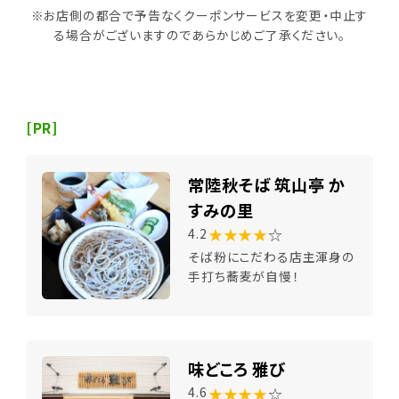
※お店側の都合で予告なくクーポンサービスを変更・中止す
る場合がございますのであらかじめご了承ください。
[PR]
常陸秋そば 筑山亭 か
すみの里
★★★★
☆
4.2
そば粉にこだわる店主渾身の
手打ち蕎麦が自慢！
味どころ 雅び
★★★★
☆
4.6