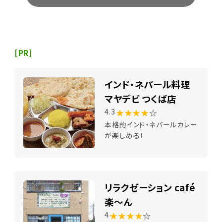
[PR]
インド・ネパール料理
マヤデビ つくば店
★★★★
☆
4.3
本格的インド・ネパールカレー
が楽しめる！
リラクゼーション café
楽～ん
★★★★
☆
4