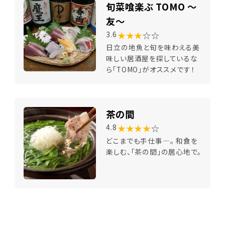
旬菜喰楽ぶ TOMO ～
友～
★★★
☆☆
3.6
日立の地魚と旬を味わえる美
味しい居酒屋を探しているな
ら「TOMO」がオススメです！
茶の間
★★★★
☆
4.8
どこまでも手仕事―。 和食を
楽しむ、「茶の間」の居心地で。