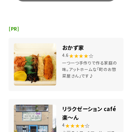
[PR]
おかず家
★★★★
☆
4.6
一つ一つ手作りで作る家庭の
味。アットホームな「町のお惣
菜屋さん」です♪
リラクゼーション café
楽～ん
★★★★
☆
4