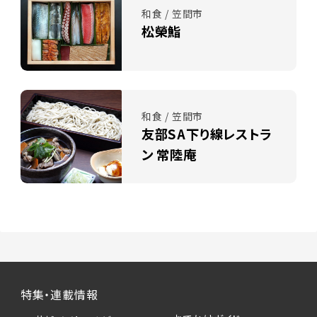
和食 / 笠間市
松榮鮨
和食 / 笠間市
友部SA下り線レストラ
ン 常陸庵
特集・連載情報