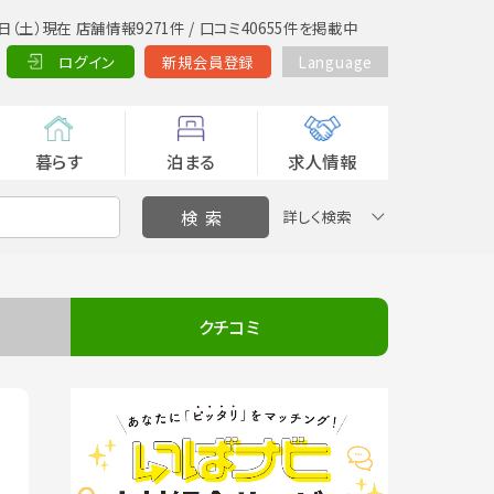
日（土）現在 店舗情報9271件 / 口コミ40655件を掲載中
ログイン
新規会員登録
Language
暮らす
泊まる
求人情報
詳しく検索
クチコミ