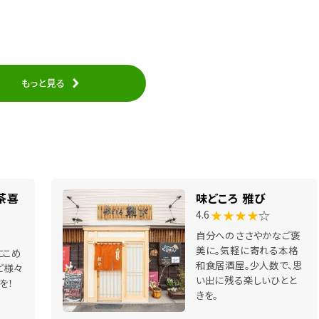
もっと見る
茶喜
味どころ 雅び
★★★★
☆
4.6
自分へのささやかなご褒
美に。気軽に寄れる本格
にこめ
和食居酒屋。少人数で、思
ど様々
い出に残る楽しいひとと
を！
きを。