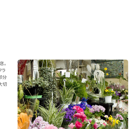
店。
フラ
部分
大切