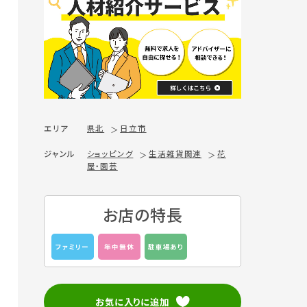
エリア
県北
日立市
ジャンル
ショッピング
生活雑貨関連
花
屋・園芸
お店の特長
ファミリー
年中無休
駐車場あり
お気に入りに追加