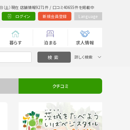
日（土）現在 店舗情報9271件 / 口コミ40655件を掲載中
ログイン
新規会員登録
Language
暮らす
泊まる
求人情報
詳しく検索
クチコミ