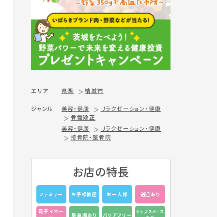
エリア
県西
結城市
ジャンル
美容・健康
リラクゼーション・健康
骨盤矯正
美容・健康
リラクゼーション・健康
接骨院・整骨院
お店の特長
ファミリー
お子様歓迎
お一人様
送迎あり
電子マネー
キッズスペース
駐車場あり
バリアフリー