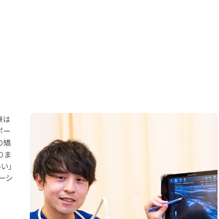
療は
ポー
の矯
りま
い」
ーシ