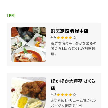
[PR]
割烹旅館 肴屋本店
★★★★
☆
4.6
新鮮な海の幸、 豊かな常陸の
国の食材。 心尽くしの割烹料
理。
ほかほか大将亭 さくら
店
★★★★
☆
4.3
おすすめ！ボリューム満点ハン
バーグ＆唐揚げ弁当