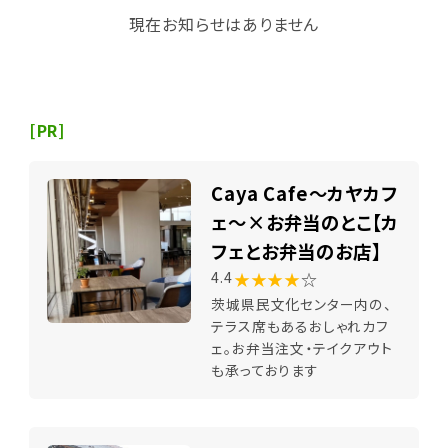
現在お知らせはありません
[PR]
Caya Cafe～カヤカフ
ェ～×お弁当のとこ【カ
フェとお弁当のお店】
★★★★
☆
4.4
茨城県民文化センター内の、
テラス席もあるおしゃれカフ
ェ。お弁当注文・テイクアウト
も承っております