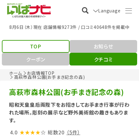
Language
8月6日（木）現在 店舗情報9273件 / 口コミ40648件を掲載中
TOP
お知らせ
クーポン
クチコミ
ホーム
お店情報TOP
高萩市森林公園(お手まき記念の森)
高萩市森林公園(お手まき記念の森)
昭和天皇皇后両陛下をお招きしてお手まき行事が行わ
れた場所。彫刻の展示など野外美術館の趣きもありま
す。
4.0
★★★★
☆
総数20
（5件）