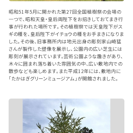
昭和51年5月に開かれた第27回全国植樹祭の会場の
一つで、昭和天皇・皇后両陛下をお招きしておてまき行
事が行われた場所です｡その植樹祭では天皇陛下がス
ギの種を、皇后陛下がイチョウの種をお手まきになりま
した。その後､旧事務所内は地元出身の彫刻家山崎猛
さんが製作した塑像を展示し､公園内の広い芝生には
彫刻が展示されています。芸術公園ような趣きがあり、
木々に囲まれ落ち着いた雰囲気の中、広い敷地内での
散歩なども楽しめます。また平成12年には、敷地内に
「たかはぎグリーンミュージアム」が開館されました。