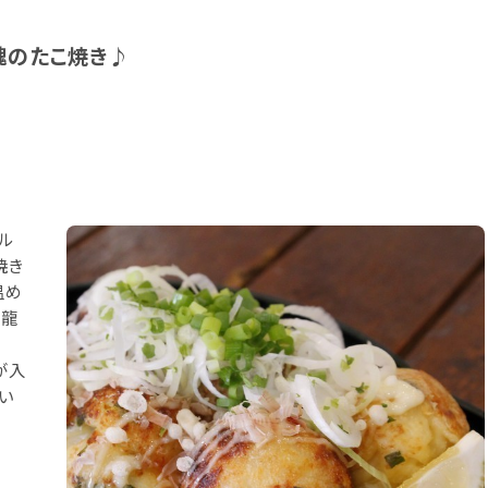
魂のたこ焼き♪
ル
焼き
温め
(龍
が入
い