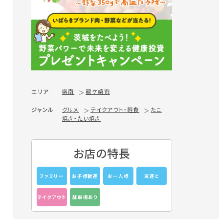
エリア
県南
龍ケ崎市
ジャンル
グルメ
テイクアウト・軽食
たこ
焼き・たい焼き
お店の特長
ファミリー
お子様歓迎
お一人様
友達と
テイクアウト
駐車場あり