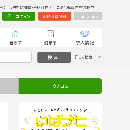
日（土）現在 店舗情報9271件 / 口コミ40655件を掲載中
ログイン
新規会員登録
Language
暮らす
泊まる
求人情報
詳しく検索
クチコミ