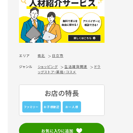
エリア
県北
日立市
ジャンル
ショッピング
生活雑貨関連
ドラ
ッグストア・薬局・コスメ
お店の特長
ファミリー
お子様歓迎
お一人様
お気に入りに追加