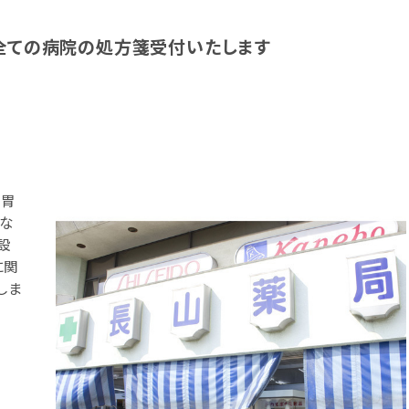
 全ての病院の処方箋受付いたします
。胃
ムな
設
に関
しま