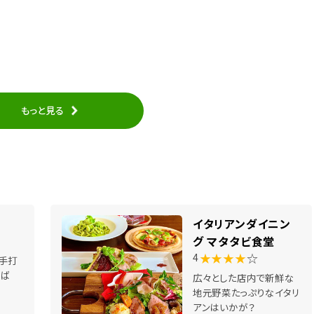
もっと見る
イタリアンダイニン
グ マタタビ食堂
★★★★
☆
4
手打
そば
広々とした店内で新鮮な
地元野菜たっぷりなイタリ
アンはいかが？