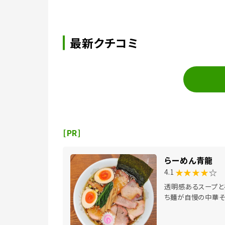
最新クチコミ
[PR]
らーめん青龍
★★★★
☆
4.1
透明感あるスープと
ち麺が自慢の中華