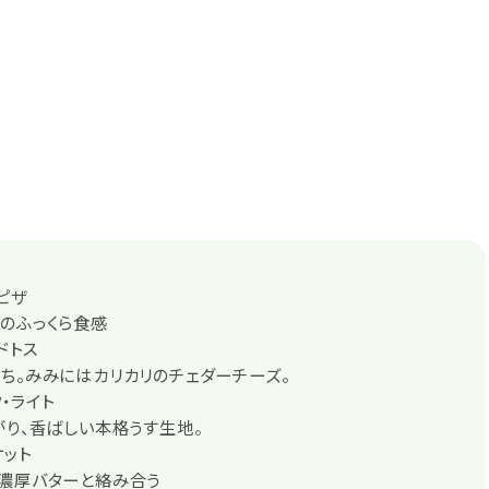
ピザ
のふっくら食感
ドトス
ち。みみにはカリカリのチェダーチーズ。
・ライト
がり、香ばしい本格うす生地。
ット
で濃厚バターと絡み合う