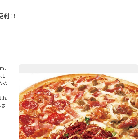
利！！
m、
、L
みの
けれ
しま