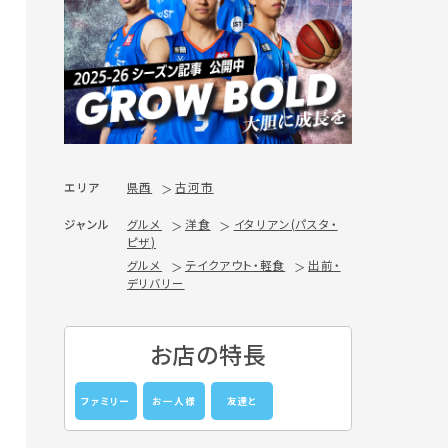
エリア
県西
古河市
ジャンル
グルメ
洋食
イタリアン(パスタ・
ピザ)
グルメ
テイクアウト・軽食
出前・
デリバリー
お店の特長
ファミリー
お一人様
友達と