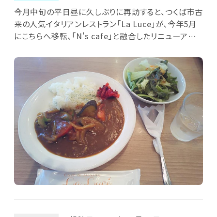
今月中旬の平日昼に久しぶりに再訪すると、つくば市古
来の人気イタリアンレストラン「La Luce」が、今年5月
にこちらへ移転、「N's cafe」と融合したリニューアル
店となっていました(店名は「Cafe & Dining La Luce
with N's cafe」)。元の「La Luce」を訪れた際は、その
メニューの豊富さが印象的でしたが、移転後もそれら
は継承され、さらにこちら「N's cafe」のメニューも加
わったようです。酷暑下はやはりカレーかな？と言うこ
とで、「La Luce」メニュー内の「季節の野菜カレー」と
サラダセットを注文。到来したカレーは「季節の野菜」
だけに夏野菜主体で、ナス/パプリカ/トマト/グリーンア
スパラ/ブロッコリー/タマネギ/ジャガイモと多彩(牛こ
ま肉入り、赤福神漬け添え)。サラダの方はサニーレタ
ス/ニンジン/大根/水菜でオニオンドレがけ。カレーは
甘めで万人向きかな？あっという間に完食です。