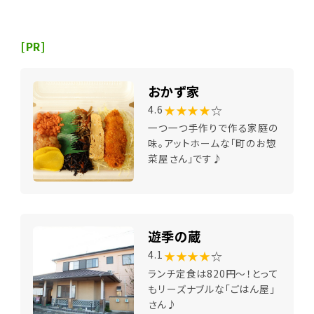
[PR]
おかず家
★★★★
☆
4.6
一つ一つ手作りで作る家庭の
味。アットホームな「町のお惣
菜屋さん」です♪
遊季の蔵
★★★★
☆
4.1
ランチ定食は820円～！とって
もリーズナブルな「ごはん屋」
さん♪