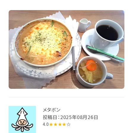
お店の前身である「La Luce」ではドリアやパスタグラ
タンも豊富でしたが、現在でもそれらメニューは引継
がれているようです。ドリアにはスープが付き、キャベ
ツ/ニンジン/タマネギ/もやしのコンソメスープが最初
に到来。次いでたっぷり量のアメリカンコーヒーととも
にメインのドリア皿(約18cm内径)が配膳されました。
ドリアは「和風親子」と言うだけに、醤油ベースのだし
汁でおじや状となったライス内に、刻み鶏モモ肉と半生
卵1個(皿の中央付近、チーズ層の下に生の黄身がその
ままの形で隠れている)、青ネギが混じっており、これに
とろけるチーズをトッピングして焼き上げているようで
す(さらにパセリ粉でなく青海苔粉を振っている)。ドリ
アはなかなか美味しく、また熱々なので身体も温まり、
いかにも冬向きなメニューと思いました。食後はたっぷ
りなアメリカンで暫し寛ぎました。
メタボン
投稿日：2025年08月26日
4.0
★★★★
☆