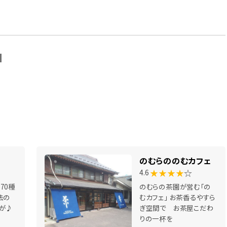
N
のむらののむカフェ
★★★★
☆
4.6
70種
のむらの茶園が営む「の
法の
むカフェ」 お茶香るやすら
が♪
ぎ空間で お茶屋こだわ
りの一杯を