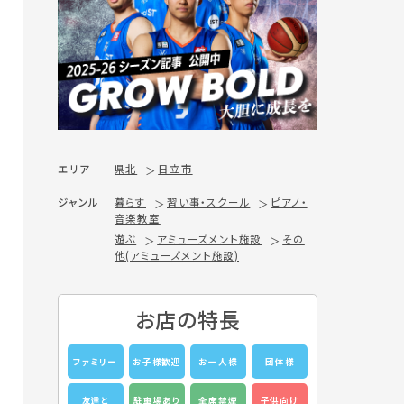
エリア
県北
日立市
ジャンル
暮らす
習い事・スクール
ピアノ・
音楽教室
遊ぶ
アミューズメント施設
その
他(アミューズメント施設)
お店の特長
ファミリー
お子様歓迎
お一人様
団体様
友達と
駐車場あり
全席禁煙
子供向け