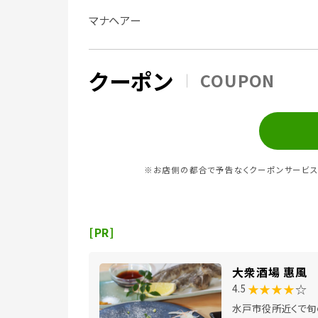
マナヘアー
クーポン
COUPON
※お店側の都合で予告なくクーポンサービス
[PR]
大衆酒場 惠風
★★★★
☆
4.5
水戸市役所近くで旬