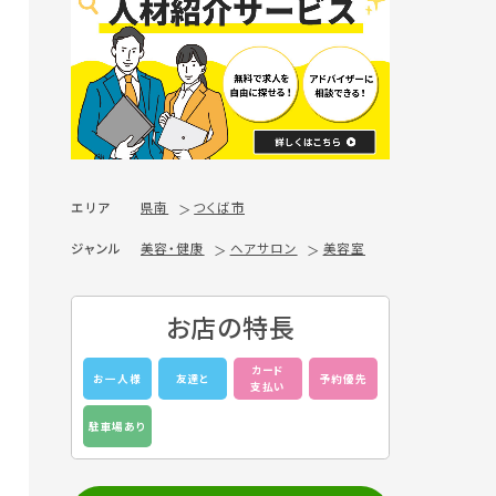
エリア
県南
つくば市
ジャンル
美容・健康
ヘアサロン
美容室
お店の特長
カード
お一人様
友達と
予約優先
支払い
駐車場あり