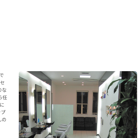
で
ンセ
りな
ら任
に
ップ
しの