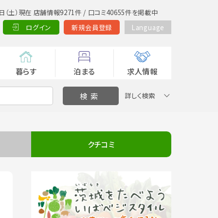
日（土）現在 店舗情報9271件 / 口コミ40655件を掲載中
ログイン
新規会員登録
Language
暮らす
泊まる
求人情報
詳しく検索
クチコミ