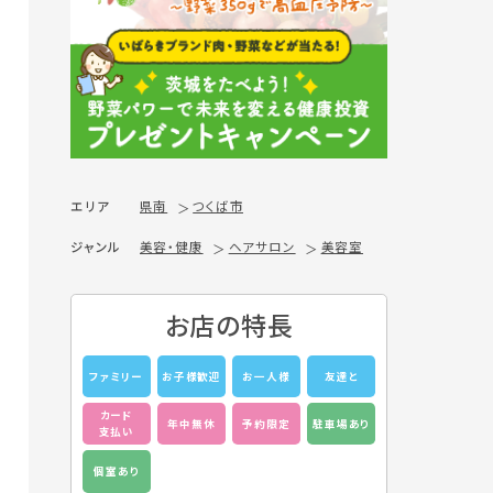
エリア
県南
つくば市
ジャンル
美容・健康
ヘアサロン
美容室
お店の特長
ファミリー
お子様歓迎
お一人様
友達と
カード
年中無休
予約限定
駐車場あり
支払い
個室あり