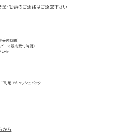
0 ※営業・勧誘のご連絡はご遠慮下さい
最終受付時間）
ーorパーマ最終受付時間）
さい☆
日
ご利用でキャッシュバック
らから