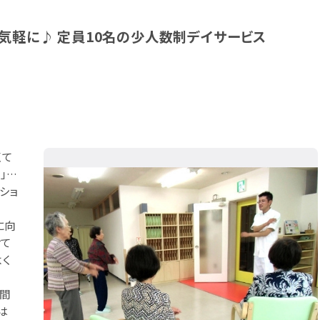
気軽に♪ 定員10名の少人数制デイサービス
くて
」…
ショ
に向
せて
よく
。
時間
は