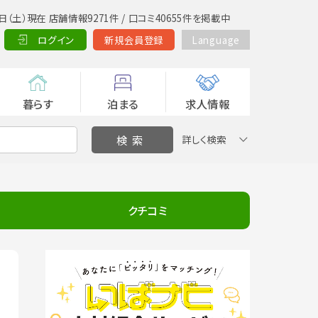
日（土）現在 店舗情報9271件 / 口コミ40655件を掲載中
ログイン
新規会員登録
Language
暮らす
泊まる
求人情報
詳しく検索
クチコミ