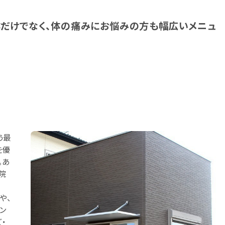
だけでなく、体の痛みにお悩みの方も幅広いメニュ
う最
を優
。あ
院
や、
ン
・