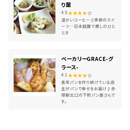
り葉
★★★★
☆
4.5
温かいコーヒーと季節のスイ
ーツ…日本庭園で癒しのひと
とき
ベーカリーGRACE-グ
ラース-
★★★★
☆
4.1
長年パンを作り続けている店
主がパンで幸せをお届け♪赤
塚駅北口の下町パン屋さんで
す。