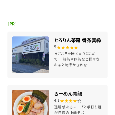
[PR]
とろりん茶房 香茶喜縁
★★★★★
5
まごころを味と香りにこめ
て… 煎茶や抹茶など様々な
お茶と絶品かき氷を！
らーめん青龍
★★★★
☆
4.1
透明感あるスープと手打ち麺
が自慢の中華そば