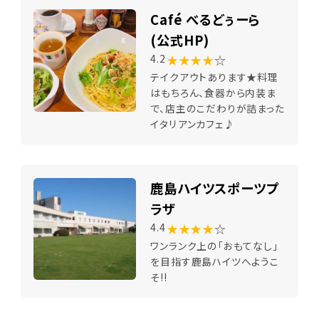
Café べるどぅーら
(公式HP)
★★★★
☆
4.2
テイクアウトあります★料理
はもちろん、食器から内装ま
で、店主のこだわりが詰まった
イタリアンカフェ♪
鹿島ハイツスポーツプ
ラザ
★★★★
☆
4.4
ワンランク上の「おもてなし」
を目指す鹿島ハイツへようこ
そ!!