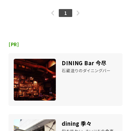
1
[PR]
DINING Bar 今尽
石蔵造りのダイニングバー
dining 季々