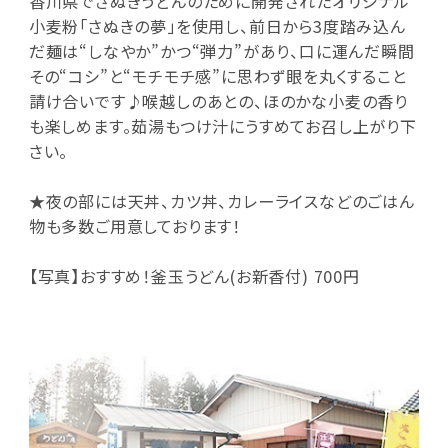
香川県でさぬきうどんのために開発されたオリジナル
小麦粉「さぬきの夢」を使用し、前日から3度踏み込ん
だ麺は“しなやか”かつ“弾力”があり、口に運んだ瞬間
その“コシ”と“モチモチ感”に思わず眼を丸くすること
請け合いです♪喉越しのあとの、ほのかな小麦の香り
も楽しめます。茹湯もつけ汁にうすめてお召し上がり下
さい。
★夜の部には天丼、カツ丼、カレーライスなどのごはん
物も多数ご用意しております！
【写真】おすすめ！釜玉うどん(お新香付) 700円