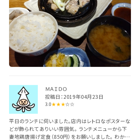
いしいです。これに、ご飯とみそ汁、煮物と漬物がつい
ています。ちなみにですが白菜の漬物がごま油の風味
が効いていて、おいしかったです。 これにアイスコーヒ
ーがついています。 マスターも何かと親切で、店内の雰
囲気も良くて、気持ち良いお昼となりました。メニュー
が多いので再訪して色々試したいと思います。
ＭＡＩＤＯ
投稿日：2019年04月23日
3.0
★★★
☆☆
平日のランチに伺いました。店内はレトロなポスターな
どが飾られてありいい雰囲気。 ランチメニューから下
妻地鶏唐揚げ定食（850円）をお願いしました。 わかめ