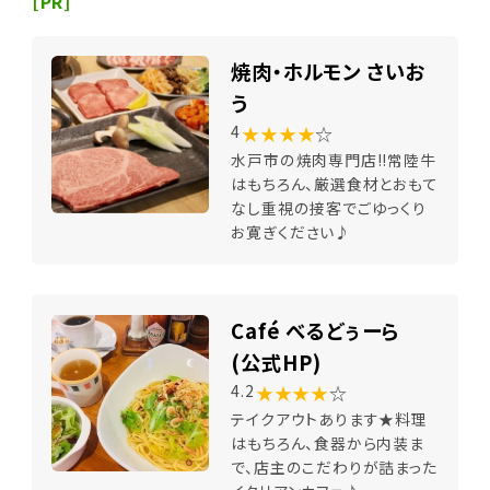
[PR]
焼肉・ホルモン さいお
う
★★★★
☆
4
水戸市の焼肉専門店!!常陸牛
はもちろん、厳選食材とおもて
なし重視の接客でごゆっくり
お寛ぎください♪
Café べるどぅーら
(公式HP)
★★★★
☆
4.2
テイクアウトあります★料理
はもちろん、食器から内装ま
で、店主のこだわりが詰まった