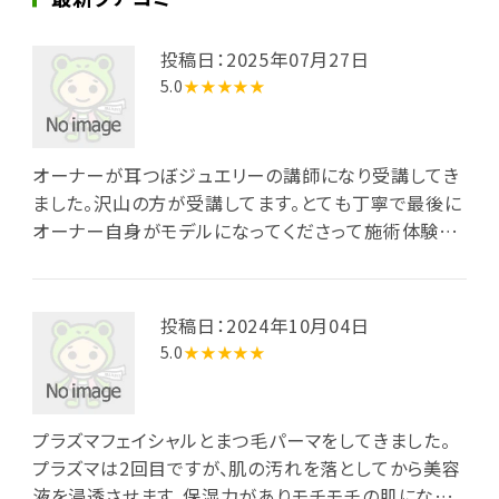
投稿日：2025年07月27日
5.0
★★★★★
オーナーが耳つぼジュエリーの講師になり受講してき
ました。沢山の方が受講してます。とても丁寧で最後に
オーナー自身がモデルになってくださって施術体験を
しました。緊張しながら始めたんですが店長がやさしく
サポートしてくれて無事終える事が出来ました。受講す
るならドリームシェープさんはアフターフォローも充実
投稿日：2024年10月04日
しているのでお勧めです！
5.0
★★★★★
プラズマフェイシャルとまつ毛パーマをしてきました。
プラズマは2回目ですが、肌の汚れを落としてから美容
液を浸透させます。保湿力がありモチモチの肌になり