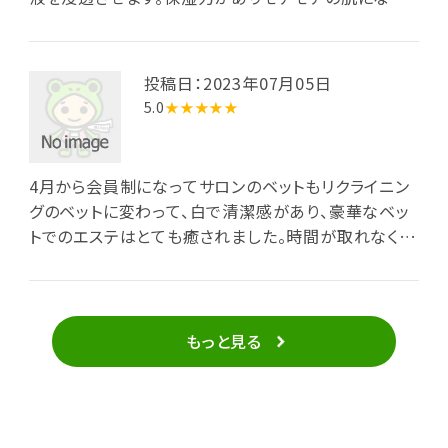
ます。いつも気になる部分を集中ケアして頂いてあり
がたいです。オーナー、スタッフのお肌は透明感があり
つやつやです。続けてプラズマフェイシャル施術しても
投稿日：2023年07月05日
らおうと思います。
5.0
★★★★★
4月から会員制になってサロンのベットもリクライニン
グのベットに変わって、白で清潔感があり、豪華なベッ
トでのエステはとても癒されました。時間が取れなくて
2ヶ月遅れで会員になりました。新メニューや新商品も
沢山出るので楽しみです。10年以上通わせて頂いてま
すが、どんどん素敵になっていくサロンです。
もっと見る