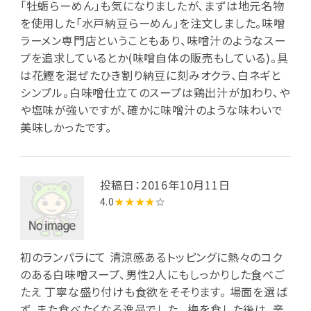
「牡蛎らーめん」も気になりましたが、まずは地元名物
を使用した「水戸納豆らーめん」を注文しました。味噌
ラーメン専門店ということもあり、味噌汁のようなスー
プを追求しているとか(味噌自体の販売もしている)。具
は花鰹を混ぜたひき割り納豆に刻みオクラ、白ネギと
シンプル。白味噌仕立てのスープは鶏出汁が加わり、や
や塩味が強いですが、確かに味噌汁のような味わいで
美味しかったです。
投稿日：2016年10月11日
4.0
★★★★
☆
初のランパラにて 清涼感あるトッピングに熱々のコク
のある白味噌スープ、男性2人にもしっかりした食べご
たえ 丁寧な盛り付けも食欲をそそります。 場面を選ば
ず、また食べたくなる逸品でした。 梅を食した後は、辛