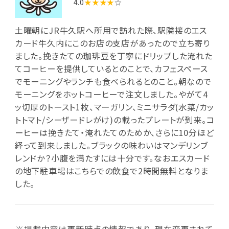
4.0
★★★★
☆
土曜朝にJR牛久駅へ所用で訪れた際、駅隣接のエス
カード牛久内にこのお店の支店があったので立ち寄り
ました。挽きたての珈琲豆を丁寧にドリップした淹れた
てコーヒーを提供しているとのことで、カフェスペース
でモーニングやランチも食べられるとのこと。朝なので
モーニングをホットコーヒーで注文しました。やがて4
ッ切厚のトースト1枚、マーガリン、ミニサラダ(水菜/カッ
トトマト/シーザードレがけ)の載ったプレートが到来。コ
ーヒーは挽きたて・淹れたてのためか、さらに10分ほど
経って到来しました。ブラックの味わいはマンデリンブ
レンドか？小腹を満たすには十分です。なおエスカード
の地下駐車場はこちらでの飲食で2時間無料となりま
した。
※掲載内容は更新時点の情報であり、現在変更されて