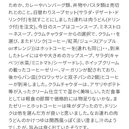
ためか、カレーやハンバーグ類、丼物やパスタ類は売切
れとのこと。日替わりスープセット(サラダ・デザート・ド
リンク付)を試すことにしました(連れは肉うどん(ドリン
ク付)を注文)。今日のスープはコーンスープ、ミネストロ
ーネスープ、クラムチャウダーからの選択で、クラム・・を
選び、またドリンク(コーヒー/紅茶/ジュース(アップル
orオレンジ))はホットコーヒーを(連れも同じ)・・。到来
したトレイにはやや大きめのカップスープ、サラダ(キャ
ベツ/水菜/ミニトマト/シーザードレ)、ホイップクリーム
の載ったコーヒーゼリー、マーガリンが配されており、
後からパン皿(クロワッサンと双子パンの2個)とコーヒ
ーが到来しました。クラムチャウダーは、アサリやポテト
等が入ったクリーム仕立てで温かく美味しい。ただ食事
としては軽食の部類で価格的には物足りないかな。ま
たゼリーとホットコーヒーは味がダブったので、ドリン
クは他を選んだ方が良いと思いました。なお連れの肉
うどんのかけつゆは関西風っぽく淡い澄まし汁のよう
でしたが、旨みは良く出ていたそうです。