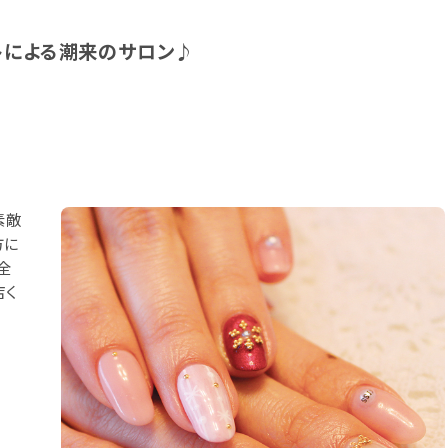
トによる潮来のサロン♪
素敵
方に
全
店く