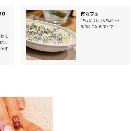
MO
宵カフェ
“ちょいDELI＆ちょいバ
ル”絵になる夜カフェ
味わえ
探し
」がオ