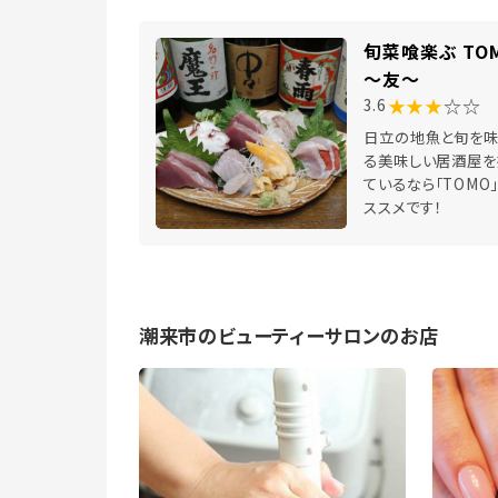
旬菜喰楽ぶ TO
～友～
★★★
☆☆
3.6
日立の地魚と旬を
る美味しい居酒屋を
ているなら「TOMO
ススメです！
潮来市のビューティーサロンのお店