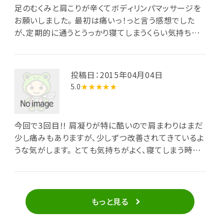
足のむくみと肩こりが辛くてボディリンパマッサージを
お願いしました。 最初は痛いっ！っと言う感想でした
が、定期的に通うとうっかり寝てしまうくらい気持ちい
いです！そして自分でもハッキリ分かるくらい、肩こりの
改善、足のむくみも減ってきました。これからも通いた
いと思います‼︎
投稿日：2015年04月04日
5.0
★★★★★
今回で3回目!! 肩凝りが特に酷いので肩まわりはまだ
少し痛みもありますが、少しずつ改善されてきているよ
うな気がします。 とても気持ちがよく、寝てしまう時も
あるので、時間が経つのが凄く早くて、もう終わり!!とゆ
う感じです。 マッサージ後は身体が軽くなるし、こうし
たら良くなりますよ♪などとアドバイスもしてくれて、ハ
ーブティーとお菓子まで！！ アロマの香りにも癒され、
もっと見る
とても素敵な時間を過ごせます(*´∀`)♪